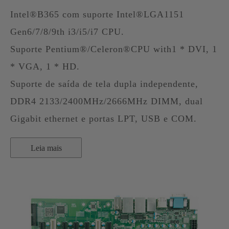
Intel®B365 com suporte Intel®LGA1151
Gen6/7/8/9th i3/i5/i7 CPU.
Suporte Pentium®/Celeron®CPU with1 * DVI, 1
* VGA, 1 * HD.
Suporte de saída de tela dupla independente,
DDR4 2133/2400MHz/2666MHz DIMM, dual
Gigabit ethernet e portas LPT, USB e COM.
Leia mais