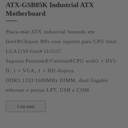
ATX-GSB85K Industrial ATX
Motherboard
Placa-mãe ATX industrial baseada em
Intel®Chipset B85 com suporte para CPU Intel
LGA1150 Gen4 i3/i5/i7
Suporta Pentium®/Celeron®CPU with1 × DVI-
D, 1 × VGA, 1 × HD display.
DDR3 1333/1600MHz DIMM, dual Gigabit
ethernet e portas LPT, USB e COM.
Leia mais