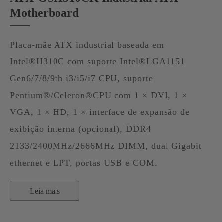
Motherboard
Placa-mãe ATX industrial baseada em
Intel®H310C com suporte Intel®LGA1151
Gen6/7/8/9th i3/i5/i7 CPU, suporte
Pentium®/Celeron®CPU com 1 × DVI, 1 ×
VGA, 1 × HD, 1 × interface de expansão de
exibição interna (opcional), DDR4
2133/2400MHz/2666MHz DIMM, dual Gigabit
ethernet e LPT, portas USB e COM.
Leia mais