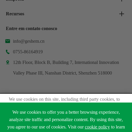
Recursos
Entre em contato conosco
info@geshem.cn

0755-86164919

12th Floor, Block B, Building 7, International Innovation

Valley Phase III, Nanshan District, Shenzhen 518000
We use cookies on this site, including third party cookies, to
Direitos autorais ©
Shenzhen Geshem Technology Co., Ltd.
delivery experiennce for you.
Todos os direitos reservados.
We use cookies to offer you a better browsing experience,
Accept Cookies
Sitemap
Política de Privacidade
analyze site traffic and personalize content. By using this site,
you agree to our use of cookies. Visit our
cookie policy
to learn





Read Privacy Policy