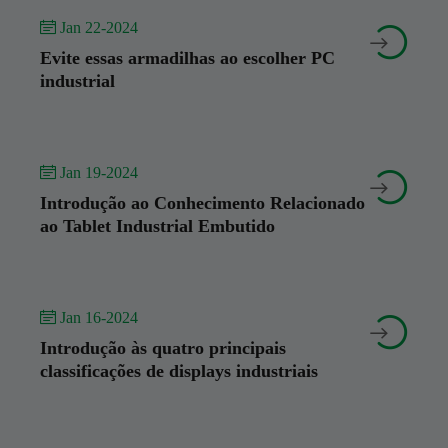
 Jan 22-2024


Evite essas armadilhas ao escolher PC
industrial
 Jan 19-2024


Introdução ao Conhecimento Relacionado
ao Tablet Industrial Embutido
 Jan 16-2024


Introdução às quatro principais
classificações de displays industriais