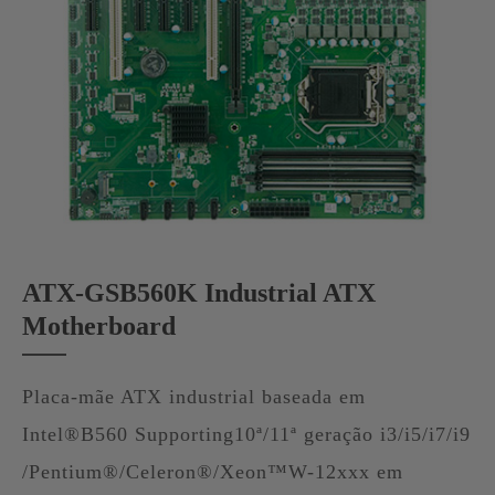
ATX-GSB560K Industrial ATX
Motherboard
Placa-mãe ATX industrial baseada em
Intel®B560 Supporting10ª/11ª geração i3/i5/i7/i9
/Pentium®/Celeron®/Xeon™W-12xxx em