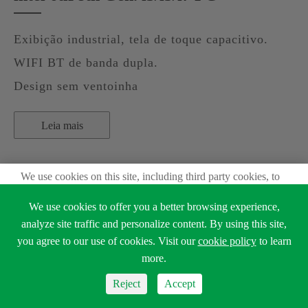
Exibição industrial, tela de toque capacitivo.
WIFI BT de banda dupla.
Design sem ventoinha
Leia mais
We use cookies on this site, including third party cookies, to
delivery experiennce for you.
We use cookies to offer you a better browsing experience,
Accept Cookies
analyze site traffic and personalize content. By using this site,
you agree to our use of cookies. Visit our
cookie policy
to learn
Read Privacy Policy
more.
Reject
Accept
Reject